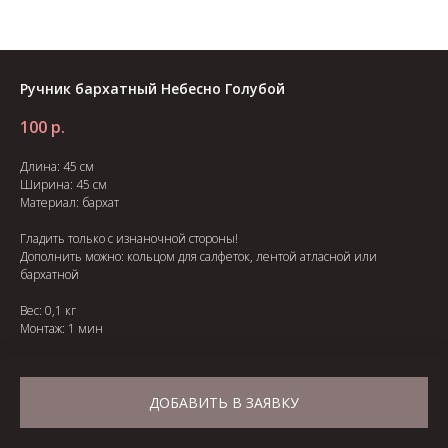
Ручник бархатный Небесно Голубой
100
р.
Длина: 45 см
Ширина: 45 см
Материал: бархат
Гладить только с изнаночной стороны!
Дополнить можно: кольцом для салфеток, лентой атласной или
бархатной
Вес: 0,1 кг
Монтаж: 1 мин
На складе 100 шт.
ДОБАВИТЬ В ЗАЯВКУ