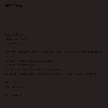
3000,00
р.
Добавить в заявку
Высота: 75 см
Ширина: 254 см
Глубина: 94 см
Стол-трансформер используется для необычных решений для посадки
гостей
1 элемент (президиум для молодых
2 элемента (полукруг)
3-6 элементов (стол волна ,стол подкова)
для реализации задачи необходима дополнительно услуга сборки!
Вес: 25 кг
Монтаж: 20 мин
На складе 40 шт.